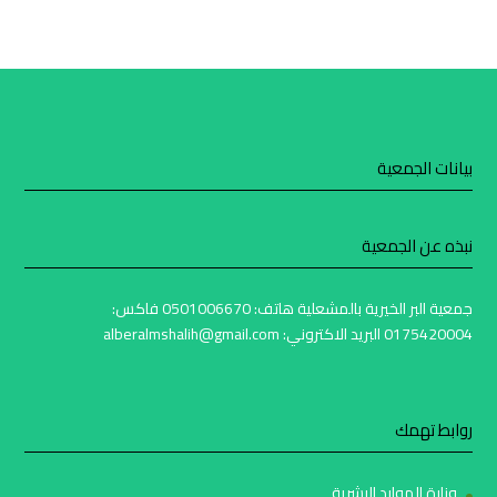
بيانات الجمعية
نبذه عن الجمعية
جمعية البر الخيرية بالمشعلية هاتف: 0501006670 فاكس:
0175420004 البريد الاكتروني: alberalmshalih@gmail.com
روابط تهمك
وزارة الموارد البشرية