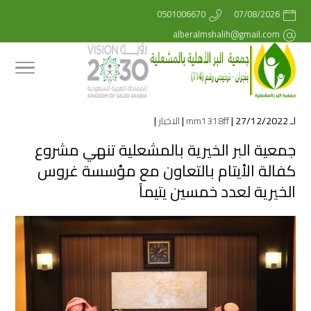
0501006670
07/08/2026
alberalmshalih@gmail.com
لـ
| 27/12/2022 |
mm1318ff
الاخبار
|
جمعية البر الخيرية بالمشعلية تنهي مشروع
كفالة الأيتام بالتعاون مع مؤسسة غروس
الخيرية لعدد خمسين يتيماً