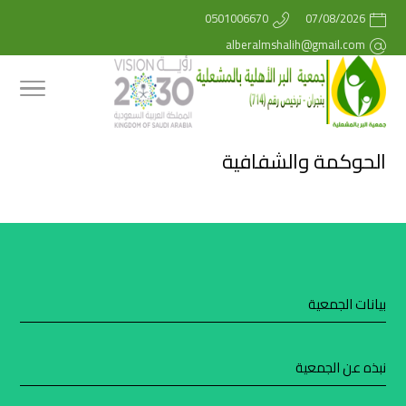
0501006670
07/08/2026
alberalmshalih@gmail.com
الحوكمة والشفافية
بيانات الجمعية
نبذه عن الجمعية