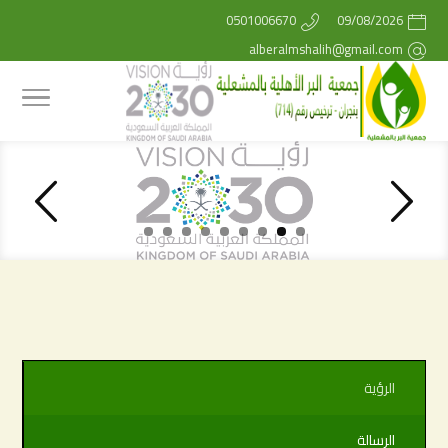
0501006670
09/08/2026
alberalmshalih@gmail.com
الرؤية
الرسالة