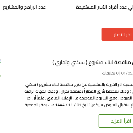
ي عدد أفراد الأسر المستفيدة
عدد البرامج والمشاريع
اخر الاخبار
 مناقصة لبناء مشروع ( سكني وتجاري )
| 0 تعليقات
n
معية البر الخيرية بالمشعلية عن طرح مناقصة لبناء مشروع ( سكني
 ) وذلك بمخطط شرق المطار أ بمنطقة نجران ، ودعت الجهات الراغبة
 العروض وفق الشروط الموضحة في الإعلان المرفق . علماً أن آخر
ل العروض سيكون تاريخ 01 / 11 / 1444 هـ ، بمقر الجمعية...
اقرأ المزيد