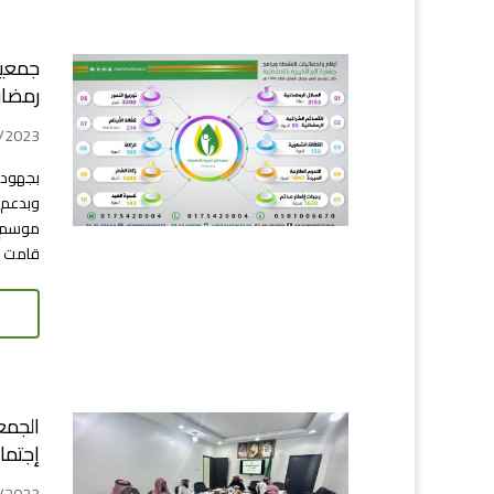
جمعية
رمضان 
30/04/2023 
بجهود 
وبدعم ع
قامت ال
الجمع
إجتماعه