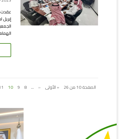
04/04/2023 
عقدت ج
الجمعية
الهمام
الصفحة 10 من 26
« الأولى
«
...
8
9
10
11