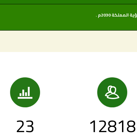
مملكة 2030م .


23
12818