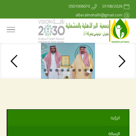
0501006670
07/08/2026
alberalmshalih@gmail.com
الرؤية
الرسالة